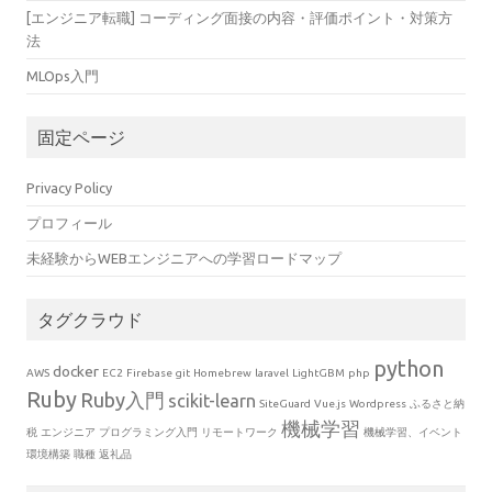
[エンジニア転職] コーディング面接の内容・評価ポイント・対策方
法
MLOps入門
固定ページ
Privacy Policy
プロフィール
未経験からWEBエンジニアへの学習ロードマップ
タグクラウド
python
docker
AWS
EC2
Firebase
git
Homebrew
laravel
LightGBM
php
Ruby
Ruby入門
scikit-learn
SiteGuard
Vue.js
Wordpress
ふるさと納
機械学習
税
エンジニア
プログラミング入門
リモートワーク
機械学習、イベント
環境構築
職種
返礼品